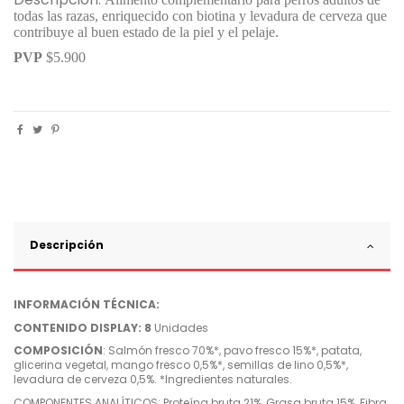
todas las razas, enriquecido con biotina y levadura de cerveza que
contribuye al buen estado de la piel y el pelaje.
PVP
$5.900
Descripción
INFORMACIÓN TÉCNICA:
CONTENIDO DISPLAY:
8
Unidades
COMPOSICIÓN
: Salmón fresco 70%*, pavo fresco 15%*, patata,
glicerina vegetal, mango fresco 0,5%*, semillas de lino 0,5%*,
levadura de cerveza 0,5%. *Ingredientes naturales.
COMPONENTES ANALÍTICOS: Proteína bruta 21%, Grasa bruta 15%, Fibra