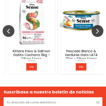
mon
Pescado Blanco &
Conejo Perro Adulto 2kg
g -
Verduras Gato LATA
- Dibaq Sense
70gr - Dibaq Sense
00162
00018
Ver
Ver
Suscríbase a nuestro boletín de noticias