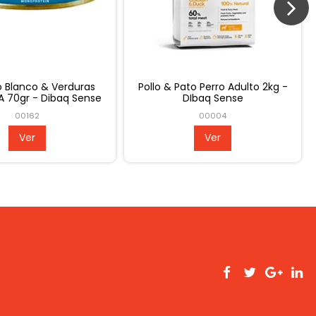
 & Manzana Gato Kitten
Salmon Perro Adulto Mini 2kg -
a 70gr - Dibaq Sense
Dibaq Sense
00161
00008
Ver
Ver