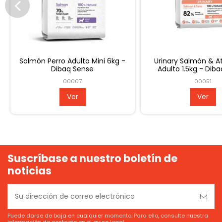
 -
Pollo & Pato Perro Adulto 12kg -
Kittens Pavo & S
DIbaq Sense
1.5kg - Dib
00003
0004
Ver
Ver
Suscríbase a nuestro boletín de
noticias
Puede darse de baja en cualquier momento. Para ello, consulte nuestra
información de contacto en el aviso legal.