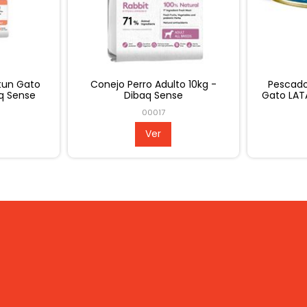
almon Gatito
Conejo Perro Adulto 2kg -
Pollo
aq Sense
Dibaq Sense
Lat
3
00018
Ver