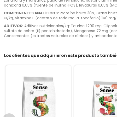
zanahoria y manzana), pulpa de remolacha, sustancias mineral
achicoria 0,05% (fuente de inulina-FOS), levaduras 0,05% (MOS
COMPONENTES ANALÍTICOS:
Proteína bruta 38%, Grasa bruta 
UI/kg, Vitamina E (acetato de todo rac-a-tocoferilo) 140 mg/k
ADITIVOS:
Aditivos nutricionales/kg: Taurina 1.200 mg. Olig
sulfato de cobre (II) pentahidratado), Manganeso 72 mg (com
Conservantes (extractos naturales de cítricos) y antioxidante
Los clientes que adquirieron este producto tambi