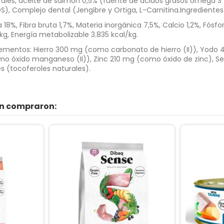
es, aceite de salmón 0,5% (fuente de ácidos grasos omega 3 y 6
), Complejo dental (Jengibre y Ortiga, L-Carnitina.Ingredientes
18%, Fibra bruta 1,7%, Materia inorgánica 7,5%, Calcio 1,2%, Fósfo
g, Energía metabolizable 3.835 kcal/kg.
oelementos: Hierro 300 mg (como carbonato de hierro (II)), Yod
o óxido manganeso (II)), Zinc 210 mg (como óxido de zinc), Sel
s (tocoferoles naturales).
én compraron: