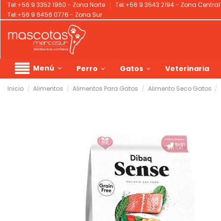
Tel:+56 9 3352 1960 - Zona Norte
Tel:+56 9 3543 2194 - Zona Centra
Tel:+56 9 6456 0776 - Zona Sur
Menú
Perro
Gatos
Veterinaria
Inicio
Alimentos
Alimentos Para Gatos
Alimento Seco Gatos