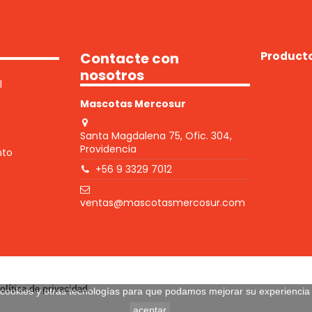
Product
Contacte con
nosotros
l
Mascotas Mercosur
Santa Magdalena 75, Ofic. 304,
Providencia
nto
+56 9 3329 7012
ventas@mascotasmercosur.com
lítica de privacidad.
a cookies y otras tecnologías para que podamos mejorar su experiencia 
aceptar