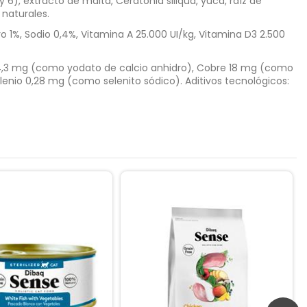
), extracto de malta, Ceratonia siliqua, yuca, raíz de
 naturales.
ro 1%, Sodio 0,4%, Vitamina A 25.000 UI/kg, Vitamina D3 2.500
o 4,3 mg (como yodato de calcio anhidro), Cobre 18 mg (como
enio 0,28 mg (como selenito sódico). Aditivos tecnológicos: