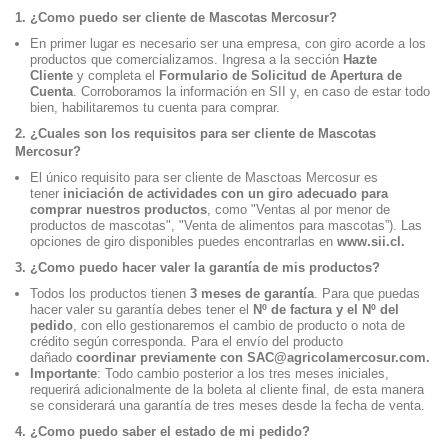
1. ¿Como puedo ser cliente de Mascotas Mercosur?
En primer lugar es necesario ser una empresa, con giro acorde a los
productos que comercializamos. Ingresa a la sección
Hazte
Cliente
y completa el
Formulario de Solicitud de Apertura de
Cuenta
. Corroboramos la información en SII y, en caso de estar todo
bien, habilitaremos tu cuenta para comprar.
2. ¿Cuales son los requisitos para ser cliente de Mascotas
Mercosur?
El único requisito para ser cliente de Masctoas Mercosur es
tener
iniciación de actividades con un giro adecuado para
comprar nuestros productos
, como "Ventas al por menor de
productos de mascotas", "Venta de alimentos para mascotas”). Las
opciones de giro disponibles puedes encontrarlas en
www.sii.cl.
3. ¿Como puedo hacer valer la garantía de mis productos?
Todos los productos tienen
3 meses de garantía
. Para que puedas
hacer valer su garantía debes tener el
Nº de factura y el Nº del
pedido
, con ello gestionaremos el cambio de producto o nota de
crédito según corresponda. Para el envío del producto
dañado
coordinar previamente con SAC@agricolamercosur.com.
Importante
: Todo cambio posterior a los tres meses iniciales,
requerirá adicionalmente de la boleta al cliente final, de esta manera
se considerará una garantía de tres meses desde la fecha de venta.
4. ¿Como puedo saber el estado de mi pedido?