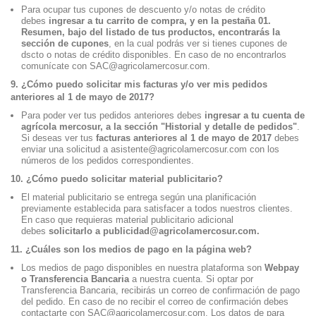
Para ocupar tus cupones de descuento y/o notas de crédito
debes
ingresar a tu carrito de compra, y en la pestaña 01.
Resumen, bajo del listado de tus productos, encontrarás la
sección de cupones
, en la cual podrás ver si tienes cupones de
dscto o notas de crédito disponibles. En caso de no encontrarlos
comunícate con SAC@agricolamercosur.com.
9. ¿Cómo puedo solicitar mis facturas y/o ver mis pedidos
anteriores al 1 de mayo de 2017?
Para poder ver tus pedidos anteriores debes
ingresar a tu cuenta de
agrícola mercosur, a la sección "Historial y detalle de pedidos"
.
Si deseas ver tus
facturas anteriores al 1 de mayo de 2017
debes
enviar una solicitud a asistente@agricolamercosur.com con los
números de los pedidos correspondientes.
10. ¿Cómo puedo solicitar material publicitario?
El material publicitario se entrega según una planificación
previamente establecida para satisfacer a todos nuestros clientes.
En caso que requieras material publicitario adicional
debes
solicitarlo a publicidad@agricolamercosur.com.
11. ¿Cuáles son los medios de pago en la página web?
Los medios de pago disponibles en nuestra plataforma son
Webpay
o Transferencia Bancaria
a nuestra cuenta. Si optar por
Transferencia Bancaria, recibirás un correo de confirmación de pago
del pedido. En caso de no recibir el correo de confirmación debes
contactarte con SAC@agricolamercosur.com. Los datos de para