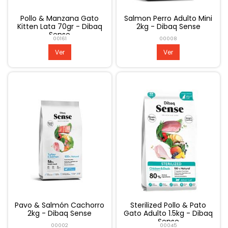
Pollo & Manzana Gato
Salmon Perro Adulto Mini
Kitten Lata 70gr - Dibaq
2kg - Dibaq Sense
Sense
00161
00008
Ver
Ver
Pavo & Salmón Cachorro
Sterilized Pollo & Pato
2kg - Dibaq Sense
Gato Adulto 1.5kg - Dibaq
Sense
00002
00045