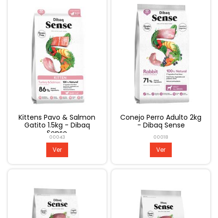
Kittens Pavo & Salmon
Conejo Perro Adulto 2kg
Gatito 1.5kg - Dibaq
- Dibaq Sense
Sense
00043
00018
Ver
Ver