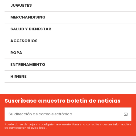
JUGUETES
MERCHANDISING
SALUD Y BIENESTAR
ACCESORIOS
ROPA
ENTRENAMIENTO
HIGIENE
Suscríbase a nuestro boletín de noticias
Puede darse de baja en cualquier momento. Para ello, consulte nuestra información
de contacto en el aviso legal.